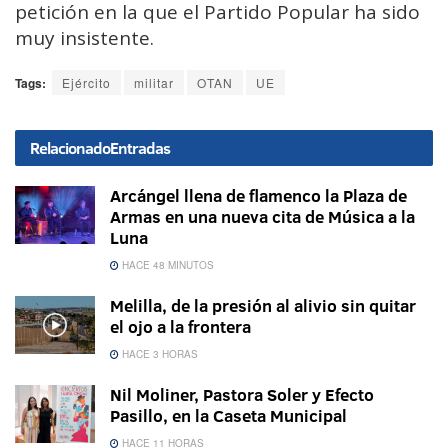
petición en la que el Partido Popular ha sido
muy insistente.
Tags:
Ejército
militar
OTAN
UE
Relacionado
Entradas
Arcángel llena de flamenco la Plaza de
Armas en una nueva cita de Música a la
Luna
HACE 48 MINUTOS
Melilla, de la presión al alivio sin quitar
el ojo a la frontera
HACE 3 HORAS
Nil Moliner, Pastora Soler y Efecto
Pasillo, en la Caseta Municipal
HACE 11 HORAS