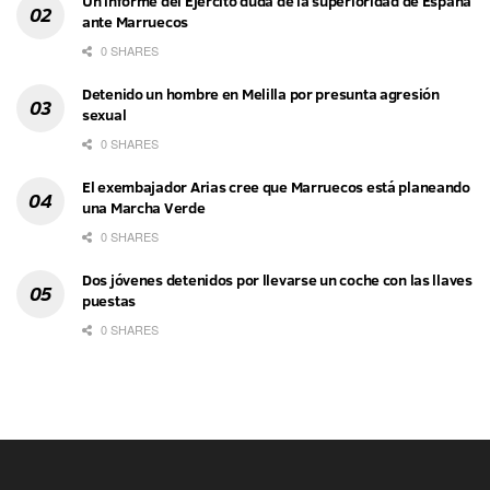
Un informe del Ejército duda de la superioridad de España
ante Marruecos
0 SHARES
Detenido un hombre en Melilla por presunta agresión
sexual
0 SHARES
El exembajador Arias cree que Marruecos está planeando
una Marcha Verde
0 SHARES
Dos jóvenes detenidos por llevarse un coche con las llaves
puestas
0 SHARES