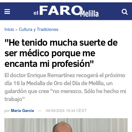
Inicio
»
Cultura y Tradiciones
"He tenido mucha suerte de
ser médico porque me
encanta mi profesión"
El doctor Enrique Remartínez recogerá el próximo
día 16 la Medalla de Oro del Día de Melilla, un
galardón que cree "no merezco. Sólo he hecho mi
trabajo"
por
María García
09/09/2024 19:34 CEST