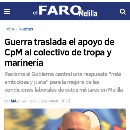
Inicio
»
Noticias
Guerra traslada el apoyo de
CpM al colectivo de tropa y
marinería
Reclama al Gobierno central una respuesta "más
ambiciosa y justa" para la mejora de las
condiciones laborales de estos militares en Melilla
por
MAJ
21/05/2026 09:42 CEST