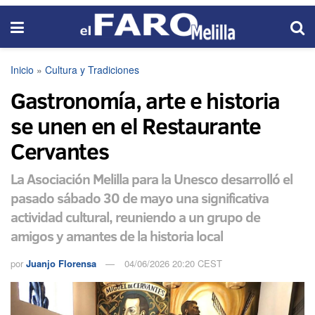
Inicio
»
Cultura y Tradiciones
Gastronomía, arte e historia
se unen en el Restaurante
Cervantes
La Asociación Melilla para la Unesco desarrolló el
pasado sábado 30 de mayo una significativa
actividad cultural, reuniendo a un grupo de
amigos y amantes de la historia local
por
Juanjo Florensa
04/06/2026 20:20 CEST