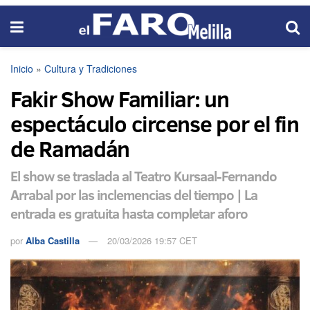
Inicio
»
Cultura y Tradiciones
Fakir Show Familiar: un
espectáculo circense por el fin
de Ramadán
El show se traslada al Teatro Kursaal-Fernando
Arrabal por las inclemencias del tiempo | La
entrada es gratuita hasta completar aforo
por
Alba Castilla
20/03/2026 19:57 CET