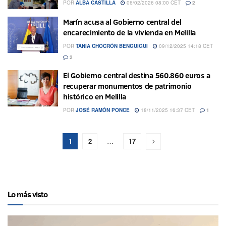
POR
ALBA CASTILLA
06/02/2026 08:00 CET
2
Marín acusa al Gobierno central del
encarecimiento de la vivienda en Melilla
POR
TANIA CHOCRÓN BENGUIGUI
09/12/2025 14:18 CET
2
El Gobierno central destina 560.860 euros a
recuperar monumentos de patrimonio
histórico en Melilla
POR
JOSÉ RAMÓN PONCE
18/11/2025 16:37 CET
1
1
2
…
17
Lo más visto