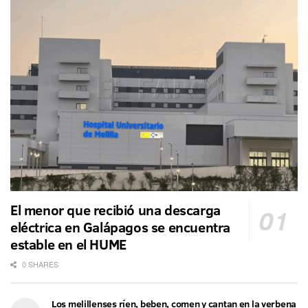
El menor que recibió una descarga
eléctrica en Galápagos se encuentra
estable en el HUME
0 SHARES
Los melillenses ríen, beben, comen y cantan en la verbena