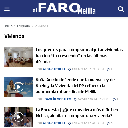
Inicio
Etiqueta
Vivienda
Vivienda
Los precios para comprar o alquilar viviendas
han ido “in crescendo” en las últimas
décadas
POR
ALBA CASTILLA
29/07/2026 15:22 CEST
1
Sofía Acedo defiende que la nueva Ley del
Suelo y la Vivienda del PP refuerza la
autonomía urbanística de Melilla
POR
JOAQUÍN MORALES
24/04/2026 14:10 CEST
1
La Encuesta | ¿Qué considera más difícil en
Melilla, alquilar o comprar una vivienda?
POR
ALBA CASTILLA
15/04/2026 08:00 CEST
0