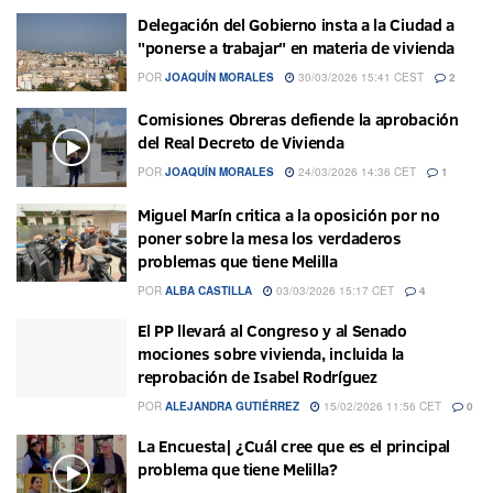
Delegación del Gobierno insta a la Ciudad a
"ponerse a trabajar" en materia de vivienda
POR
JOAQUÍN MORALES
30/03/2026 15:41 CEST
2
Comisiones Obreras defiende la aprobación
del Real Decreto de Vivienda
POR
JOAQUÍN MORALES
24/03/2026 14:36 CET
1
Miguel Marín critica a la oposición por no
poner sobre la mesa los verdaderos
problemas que tiene Melilla
POR
ALBA CASTILLA
03/03/2026 15:17 CET
4
El PP llevará al Congreso y al Senado
mociones sobre vivienda, incluida la
reprobación de Isabel Rodríguez
POR
ALEJANDRA GUTIÉRREZ
15/02/2026 11:56 CET
0
La Encuesta| ¿Cuál cree que es el principal
problema que tiene Melilla?