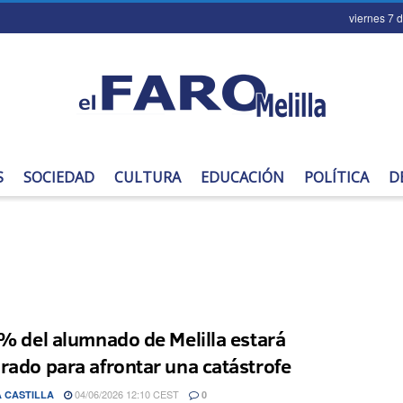
viernes 7 
S
SOCIEDAD
CULTURA
EDUCACIÓN
POLÍTICA
D
 % del alumnado de Melilla estará
rado para afrontar una catástrofe
04/06/2026 12:10 CEST
 CASTILLA
0