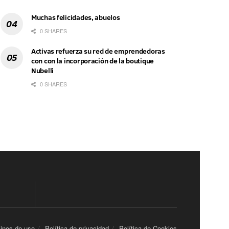
Muchas felicidades, abuelos
0 SHARES
Activas refuerza su red de emprendedoras
con con la incorporación de la boutique
Nubelli
0 SHARES
inos de uso
Política de privacidad
Política de Cookies