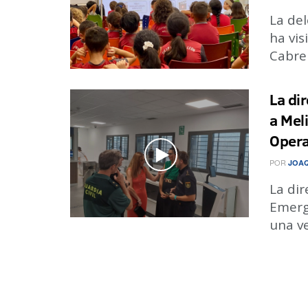
La del
ha vis
Cabrer
La di
a Mel
Opera
POR
JOA
La dir
Emerge
una ve