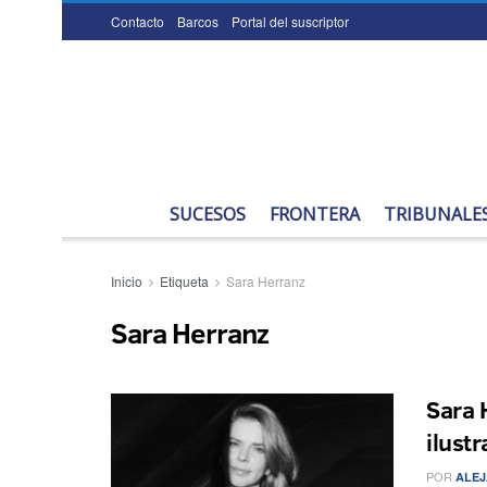
Contacto
Barcos
Portal del suscriptor
SUCESOS
FRONTERA
TRIBUNALE
Inicio
Etiqueta
Sara Herranz
Sara Herranz
Sara 
ilust
POR
ALEJ