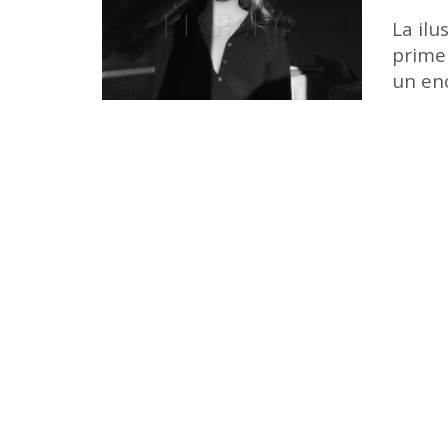
La ilu
primer
un enc