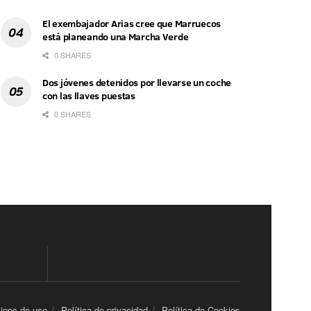
El exembajador Arias cree que Marruecos
está planeando una Marcha Verde
0 SHARES
Dos jóvenes detenidos por llevarse un coche
con las llaves puestas
0 SHARES
inos de uso
Política de privacidad
Política de Cookies