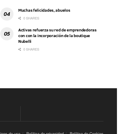
Muchas felicidades, abuelos
0 SHARES
Activas refuerza su red de emprendedoras
con con la incorporación de la boutique
Nubelli
0 SHARES
inos de uso
Política de privacidad
Política de Cookies