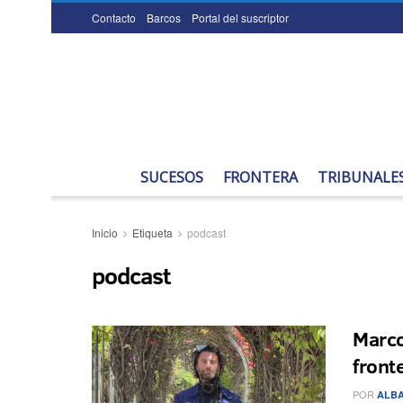
Contacto
Barcos
Portal del suscriptor
SUCESOS
FRONTERA
TRIBUNALE
Inicio
Etiqueta
podcast
podcast
Marco
front
POR
ALBA