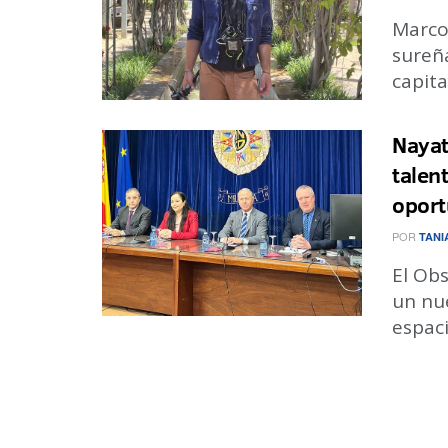
Marco 
sureña
capita
Nayat
talen
oport
POR
TANI
El Obs
un nu
espaci