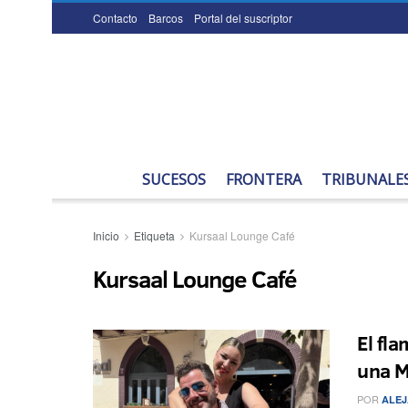
Contacto
Barcos
Portal del suscriptor
SUCESOS
FRONTERA
TRIBUNALE
Inicio
Etiqueta
Kursaal Lounge Café
Kursaal Lounge Café
El fl
una Me
POR
ALEJ