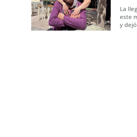
La lle
este m
y dejó 