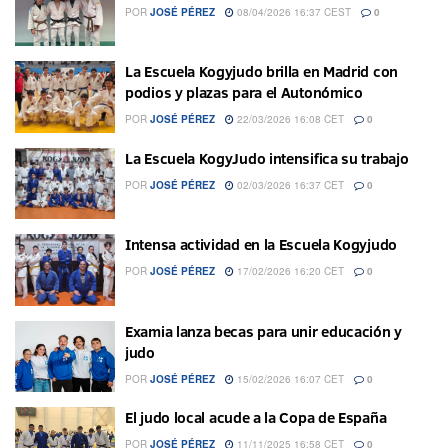
POR
JOSÉ PÉREZ
08/04/2026 16:37 CEST
0
La Escuela Kogyjudo brilla en Madrid con
podios y plazas para el Autonómico
POR
JOSÉ PÉREZ
22/03/2026 16:08 CET
0
La Escuela KogyJudo intensifica su trabajo
POR
JOSÉ PÉREZ
02/03/2026 16:37 CET
0
Intensa actividad en la Escuela Kogyjudo
POR
JOSÉ PÉREZ
17/02/2026 16:20 CET
0
Examia lanza becas para unir educación y
judo
POR
JOSÉ PÉREZ
15/02/2026 16:07 CET
0
El judo local acude a la Copa de España
POR
JOSÉ PÉREZ
11/11/2025 16:58 CET
0