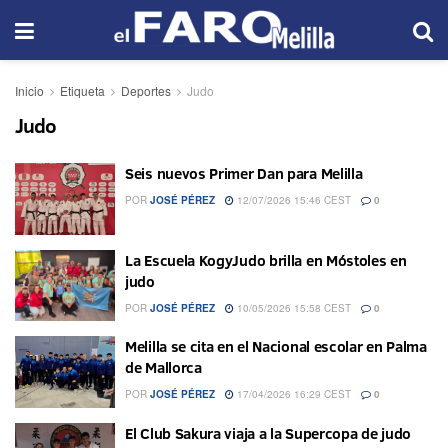
Inicio
Etiqueta
Deportes
Judo
Judo
Seis nuevos Primer Dan para Melilla
POR
JOSÉ PÉREZ
12/07/2026 15:46 CEST
0
La Escuela KogyJudo brilla en Móstoles en
judo
POR
JOSÉ PÉREZ
10/05/2026 15:58 CEST
0
Melilla se cita en el Nacional escolar en Palma
de Mallorca
POR
JOSÉ PÉREZ
17/04/2026 16:29 CEST
0
El Club Sakura viaja a la Supercopa de judo