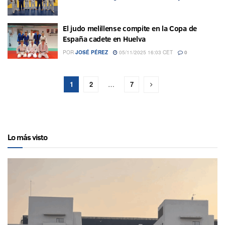
El judo melillense compite en la Copa de
España cadete en Huelva
POR
JOSÉ PÉREZ
05/11/2025 16:03 CET
0
1
2
…
7
Lo más visto