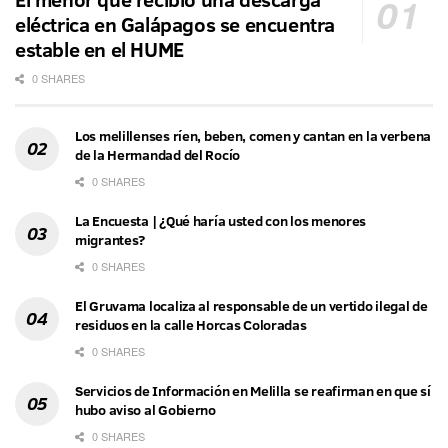
eléctrica en Galápagos se encuentra
estable en el HUME
0 SHARES
Los melillenses ríen, beben, comen y cantan en la verbena
de la Hermandad del Rocío
0 SHARES
La Encuesta | ¿Qué haría usted con los menores
migrantes?
0 SHARES
El Gruvama localiza al responsable de un vertido ilegal de
residuos en la calle Horcas Coloradas
0 SHARES
Servicios de Información en Melilla se reafirman en que sí
hubo aviso al Gobierno
0 SHARES