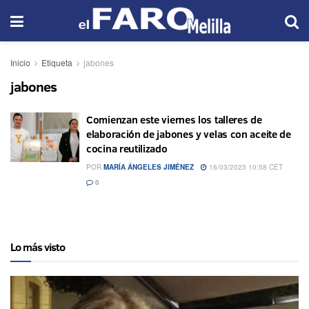
Inicio
Etiqueta
jabones
jabones
Comienzan este viernes los talleres de
elaboración de jabones y velas con aceite de
cocina reutilizado
POR
MARÍA ÁNGELES JIMÉNEZ
16/03/2023 10:58 CET
0
Lo más visto