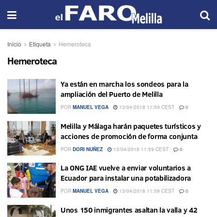
Inicio
Etiqueta
Hemeroteca
Hemeroteca
Ya están en marcha los sondeos para la
ampliación del Puerto de Melilla
POR
MANUEL VEGA
13/04/2018 11:59 CEST
0
Melilla y Málaga harán paquetes turísticos y
acciones de promoción de forma conjunta
POR
DORI NUÑEZ
13/04/2018 11:59 CEST
0
La ONG IAE vuelve a enviar voluntarios a
Ecuador para instalar una potabilizadora
POR
MANUEL VEGA
13/04/2018 11:59 CEST
0
Unos 150 inmigrantes asaltan la valla y 42