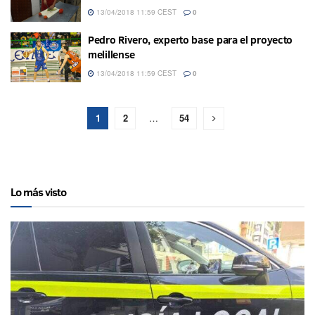
13/04/2018 11:59 CEST
0
Pedro Rivero, experto base para el proyecto
melillense
13/04/2018 11:59 CEST
0
1
2
…
54
Lo más visto