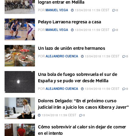
logran entrar en Melilla
POR
MANUEL VEGA
13/04/2018 11:59 CEST
0
Pelayo Larraona regresa a casa
POR
MANUEL VEGA
13/04/2018 11:59 CEST
0
Un lazo de unión entre hermanos
POR
ALEJANDRO CUENCA
13/04/2018 11:59 CEST
0
Una bola de fuego sobrevuela el sur de
España y se pudo ver desde Melilla
POR
ALEJANDRO CUENCA
13/04/2018 11:59 CEST
0
Dolores Delgado: “En el próximo curso
judicial irán a juicio los casos Kibera y Javer”
13/04/2018 11:59 CEST
0
Cómo sobrevivir al calor sin dejar de comer
en el intento