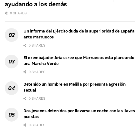
ayudando a los demás
0 SHARES
Un informe del Ejército duda de la superioridad de España
ante Marruecos
0 SHARES
El exembajador Arias cree que Marruecos está planeando
una Marcha Verde
0 SHARES
Detenido un hombre en Melilla por presunta agresión
sexual
0 SHARES
Dos jóvenes detenidos por llevarse un coche con las llaves
puestas
0 SHARES