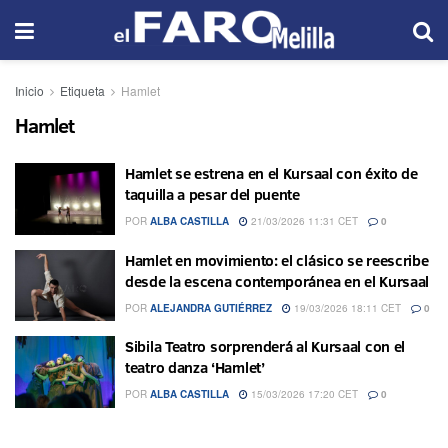
Inicio
Etiqueta
Hamlet
Hamlet
Hamlet se estrena en el Kursaal con éxito de
taquilla a pesar del puente
POR
ALBA CASTILLA
21/03/2026 11:31 CET
0
Hamlet en movimiento: el clásico se reescribe
desde la escena contemporánea en el Kursaal
POR
ALEJANDRA GUTIÉRREZ
19/03/2026 18:11 CET
0
Sibila Teatro sorprenderá al Kursaal con el
teatro danza ‘Hamlet’
POR
ALBA CASTILLA
15/03/2026 17:20 CET
0