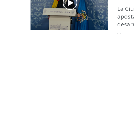
La Ci
apost
desar
...