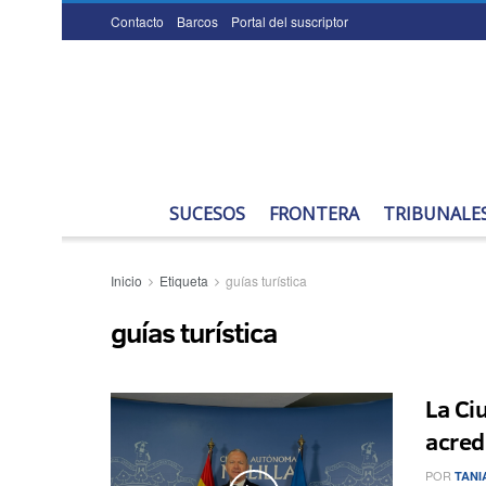
Contacto
Barcos
Portal del suscriptor
SUCESOS
FRONTERA
TRIBUNALE
Inicio
Etiqueta
guías turística
guías turística
La Ci
acredi
POR
TANI