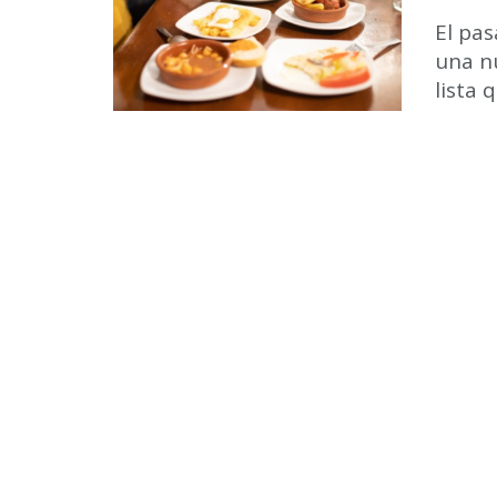
El pa
una nu
lista 