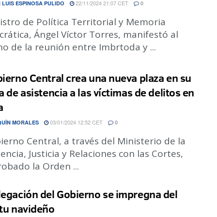
22/11/2024 21:07 CET
 LUIS ESPINOSA PULIDO
0
istro de Política Territorial y Memoria
ática, Ángel Víctor Torres, manifestó al
o de la reunión entre Imbrtoda y ...
bierno Central crea una nueva plaza en su
a de asistencia a las víctimas de delitos en
a
03/01/2024 12:52 CET
QUÍN MORALES
0
ierno Central, a través del Ministerio de la
encia, Justicia y Relaciones con las Cortes,
obado la Orden ...
legación del Gobierno se impregna del
itu navideño