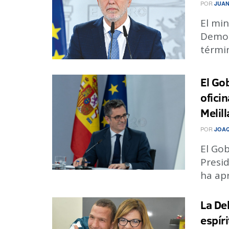
POR
JUAN
El min
Democr
términ
El Go
oficin
Melill
POR
JOA
El Gob
Presid
ha apr
La De
espír