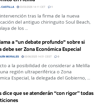
03/03/2026 14:11 CET
 CASTILLA
1
intervención tras la firma de la nueva
cación del antiguo chiringuito Soul Beach,
laya de los ...
lama a "un debate profundo" sobre si
la debe ser Zona Económica Especial
03/06/2025 14:51 CEST
QUÍN MORALES
0
to a la posibilidad de considerar a Melilla
una región ultraperiférica o Zona
ica Especial, la delegada del Gobierno, ...
s dice que se atenderán “con rigor” todas
eticiones