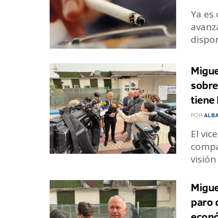
Ya es 
avanz
dispon
Migue
sobre
tiene 
POR
ALBA
El vi
compa
visión
Miguel
paro 
econó