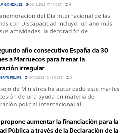
04/12/2023 17:17 CET
AM GONZÁLEZ
0
nmemoración del Día Internacional de las
nas con Discapacidad incluyó, un año más
sus actividades, la decoración de ...
egundo año consecutivo España da 30
nes a Marruecos para frenar la
ración irregular
19/10/2022 10:43 CEST
ERYN FELIPE
3
nsejo de Ministros ha autorizado este martes
ncesión de una ayuda en materia de
ación policial internacional al ...
 propone aumentar la financiación para la
ad Pública a través de la Declaración de la