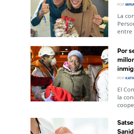
POR
MIRI
La co
Perso
entre 
Por s
millo
inmig
POR
KATH
El Co
la co
cooper
Satse
Sanid