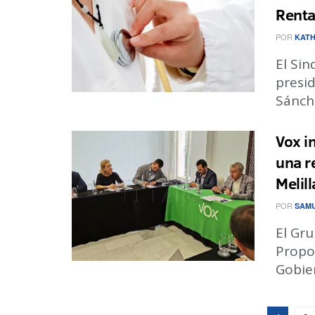
Rent
POR
KATH
El Sin
presi
Sánche
Vox i
una r
Melill
POR
SAMU
El Gr
Propos
Gobier