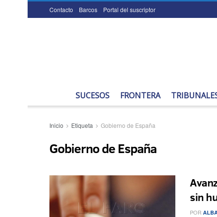
Contacto
Barcos
Portal del suscriptor
SUCESOS
FRONTERA
TRIBUNALE
Inicio
Etiqueta
Gobierno de España
Gobierno de España
Avanz
sin h
POR
ALBA