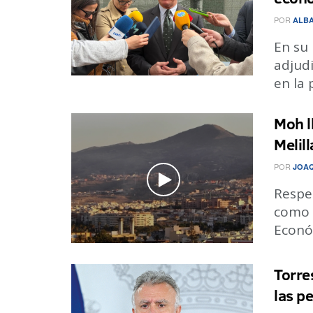
POR
ALBA
En su 
adjudi
en la p
Moh l
Melil
POR
JOA
Respec
como 
Económ
Torre
las p