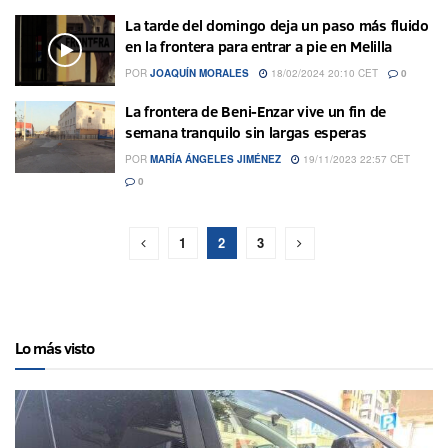
La tarde del domingo deja un paso más fluido
en la frontera para entrar a pie en Melilla
POR
JOAQUÍN MORALES
18/02/2024 20:10 CET
0
La frontera de Beni-Enzar vive un fin de
semana tranquilo sin largas esperas
POR
MARÍA ÁNGELES JIMÉNEZ
19/11/2023 22:57 CET
0
1
2
3
Lo más visto