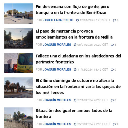
Fin de semana con flujo de gente, pero
tranquilo en la frontera de Beni-Enzar
POR
JAVIER LARA PRIETO
12/01/2025 12:13 CET
0
El paso de mercancía provoca
embolsamientos en la frontera de Melilla
POR
JOAQUÍN MORALES
08/01/2025 20:20 CET
1
Fallece una ciudadana en los alrededores del
perímetro fronterizo
POR
JOAQUÍN MORALES
11/12/2024 18:42 CET
0
El último domingo de octubre no altera la
situación en la frontera ni varía las quejas de
los melillenses
POR
JOAQUÍN MORALES
27/10/2024 20:35 CET
0
Situación desigual en ambos lados de la
frontera
POR
JOAQUÍN MORALES
25/08/2024 21:38 CEST
2