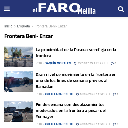
Inicio
Etiqueta
Frontera Beni- Enzar
Frontera Beni- Enzar
La proximidad de la Pascua se refleja en la
frontera
POR
JOAQUÍN MORALES
23/03/2025 21:14 CET
0
Gran nivel de movimiento en la frontera en
uno de los fines de semana previos al
Ramadán
POR
JAVIER LARA PRIETO
16/02/2025 11:52 CET
1
Fin de semana con desplazamientos
moderados en la frontera a pesar del
Yennayer
POR
JAVIER LARA PRIETO
20/01/2025 11:50 CET
0