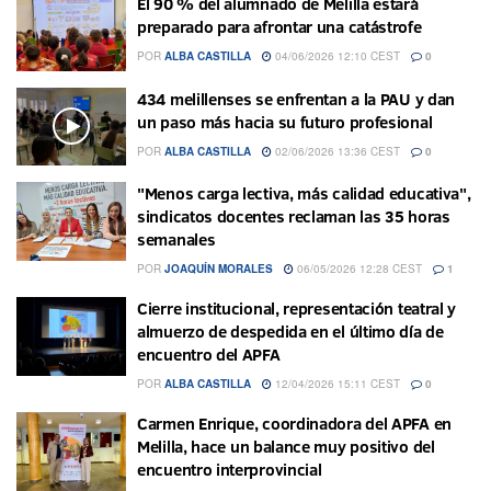
El 90 % del alumnado de Melilla estará
preparado para afrontar una catástrofe
POR
ALBA CASTILLA
04/06/2026 12:10 CEST
0
434 melillenses se enfrentan a la PAU y dan
un paso más hacia su futuro profesional
POR
ALBA CASTILLA
02/06/2026 13:36 CEST
0
"Menos carga lectiva, más calidad educativa",
sindicatos docentes reclaman las 35 horas
semanales
POR
JOAQUÍN MORALES
06/05/2026 12:28 CEST
1
Cierre institucional, representación teatral y
almuerzo de despedida en el último día de
encuentro del APFA
POR
ALBA CASTILLA
12/04/2026 15:11 CEST
0
Carmen Enrique, coordinadora del APFA en
Melilla, hace un balance muy positivo del
encuentro interprovincial