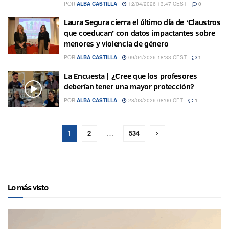
POR
ALBA CASTILLA
12/04/2026 13:47 CEST
0
Laura Segura cierra el último día de ‘Claustros
que coeducan’ con datos impactantes sobre
menores y violencia de género
POR
ALBA CASTILLA
09/04/2026 18:33 CEST
1
La Encuesta | ¿Cree que los profesores
deberían tener una mayor protección?
POR
ALBA CASTILLA
28/03/2026 08:00 CET
1
1
2
…
534
Lo más visto