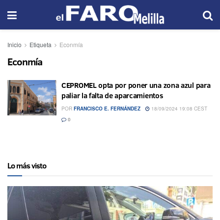
Inicio
Etiqueta
Econmía
Econmía
CEPROMEL opta por poner una zona azul para
paliar la falta de aparcamientos
POR
FRANCISCO E. FERNÁNDEZ
18/09/2024 19:08 CEST
0
Lo más visto