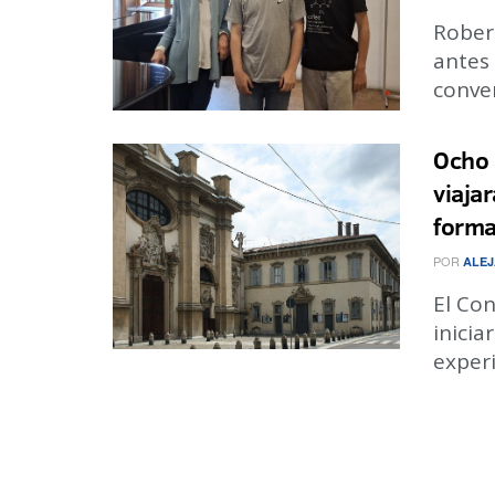
Rober
antes
conver
Ocho 
viaja
forma
POR
ALEJ
El Con
inici
experi