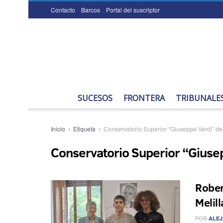
Contacto
Barcos
Portal del suscriptor
SUCESOS
FRONTERA
TRIBUNALE
Inicio
Etiqueta
Conservatorio Superior “Giuseppe Verdi” de
Conservatorio Superior “Giusep
Rober
Melill
POR
ALEJ