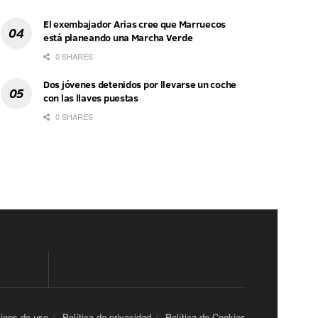
El exembajador Arias cree que Marruecos
está planeando una Marcha Verde
0 SHARES
Dos jóvenes detenidos por llevarse un coche
con las llaves puestas
0 SHARES
inos de uso
Política de privacidad
Política de Cookies