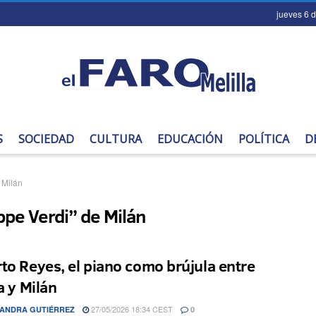
jueves 6 
S
SOCIEDAD
CULTURA
EDUCACIÓN
POLÍTICA
D
 Milán
pe Verdi” de Milán
to Reyes, el piano como brújula entre
a y Milán
27/05/2026 18:34 CEST
ANDRA GUTIÉRREZ
0