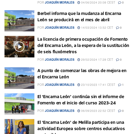
POR
JOAQUÍN MORALES
04/06/2024 20:08 CEST
0
Berbel informa que la mudanza al Encarna
León se producirá en el mes de abril
POR
JOAQUÍN MORALES
14/03/2024 13:52 CET
0
La licencia de primera ocupación de Fomento
del Encarna León, a la espera de la sustitución
de seis fluxómetros
POR
JOAQUÍN MORALES
29/02/2024 17:28 CET
0
A punto de comenzar las obras de mejora en
el Encarna León
POR
JOAQUÍN MORALES
23/10/2023 17:41 CEST
1
El ‘Encarna León’ continúa sin el informe de
Fomento en el inicio del curso 2023-24
POR
JOAQUÍN MORALES
06/09/2023 22:52 CEST
0
El ‘Encarna León’ de Melilla participa en una
actividad Europea sobre centros educativos