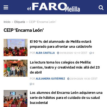
Inicio
Etiqueta
CEIP ‘Encarna León’
CEIP ‘Encarna León’
El 90 % del alumnado de Melilla estará
preparado para afrontar una catástrofe
POR
ALBA CASTILLA
04/06/2026 12:10 CEST
0
La lectura toma los colegios de Melilla:
cuentos, teatro y creatividad más allá del 23
de abril
POR
ALEJANDRA GUTIÉRREZ
23/04/2026 19:30 CEST
0
Los alumnos del Encarna León adquieren una
serie de hábitos para el cuidado de su salud
bucodental