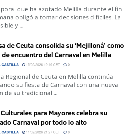
poral que ha azotado Melilla durante el fin
ana obligó a tomar decisiones difíciles. La
ible y ...
sa de Ceuta consolida su ‘Mejilloná’ como
 de encuentro del Carnaval en Melilla
15/02/2026 19:49 CET
 CASTILLA
0
a Regional de Ceuta en Melilla continúa
rando su fiesta de Carnaval con una nueva
n de su tradicional ...
 Culturales para Mayores celebra su
ado Carnaval por todo lo alto
11/02/2026 21:27 CET
 CASTILLA
0