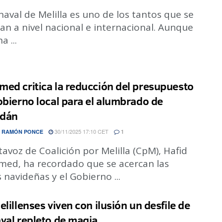
naval de Melilla es uno de los tantos que se
an a nivel nacional e internacional. Aunque
a ...
ed critica la reducción del presupuesto
obierno local para el alumbrado de
dán
30/11/2025 17:10 CET
 RAMÓN PONCE
1
tavoz de Coalición por Melilla (CpM), Hafid
ed, ha recordado que se acercan las
 navideñas y el Gobierno ...
elillenses viven con ilusión un desfile de
val repleto de magia