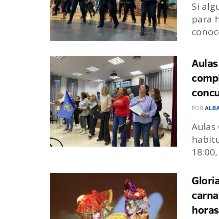
Si al
para h
conoce
Aulas
compl
concu
POR
ALBA
Aulas
habitu
18:00,
Glori
carna
horas