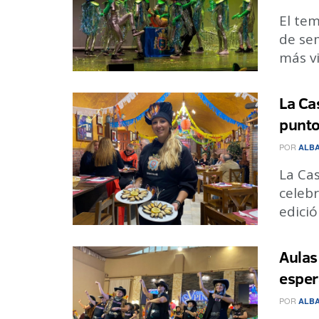
El tem
de sem
más vis
La Ca
punto
POR
ALBA
La Cas
celeb
edició
Aulas
esper
POR
ALBA