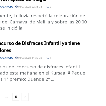
01/03/2025 22:36 CET
A GARCIA
0
ente, la lluvia respetó la celebración del
e del Carnaval de Melilla y sobre las 20:00
e inició la ...
ncurso de Disfraces Infantil ya tiene
dores
01/03/2025 14:32 CET
A GARCIA
1
ios del concurso de disfraces infantil
rado esta mañana en el Kursaal ⬇️ Peque
s 1° premio: Duende 2° ...
…
5