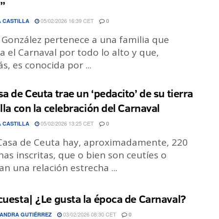
”
05/02/2026 16:39 CET
 CASTILLA
0
a González pertenece a una familia que
a el Carnaval por todo lo alto y que,
, es conocida por ...
sa de Ceuta trae un ‘pedacito’ de su tierra
illa con la celebración del Carnaval
05/02/2026 13:25 CET
 CASTILLA
0
 Casa de Ceuta hay, aproximadamente, 220
as inscritas, que o bien son ceutíes o
n una relación estrecha ...
cuesta| ¿Le gusta la época de Carnaval?
03/02/2026 08:30 CET
ANDRA GUTIÉRREZ
0