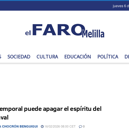
jueves 6 
S
SOCIEDAD
CULTURA
EDUCACIÓN
POLÍTICA
D
 temporal puede apagar el espíritu del
val
16/02/2026 08:00 CET
A CHOCRÓN BENGUIGUI
0