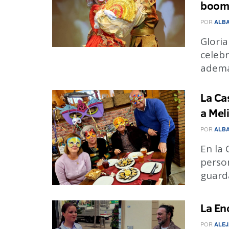
boom
POR
ALBA
Glori
celebr
además
La Ca
a Mel
POR
ALBA
En la
person
guarda
La En
POR
ALEJ