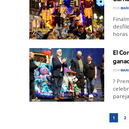
POR
MARI
Finalm
desfil
horas s
El Co
gana
POR
MARI
? Prem
celeb
pareja
1
2