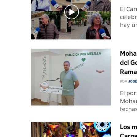
El Car
celebr
hay un
Moham
del G
Rama
POR
JOSÉ
El por
Moham
fechas
Los m
Carna