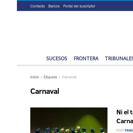
Contacto
Barcos
Portal del suscriptor
SUCESOS
FRONTERA
TRIBUNALE
Inicio
Etiqueta
Carnaval
Carnaval
Ni el
Carna
POR
TANI