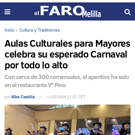
Inicio
»
Cultura y Tradiciones
Aulas Culturales para Mayores
celebra su esperado Carnaval
por todo lo alto
Con cerca de 300 comensales, el aperitivo ha sido
en el restaurante Vº Pino
por
Alba Castilla
11/02/2026 21:27 CET