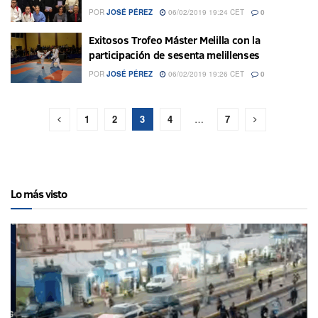
POR
JOSÉ PÉREZ
06/02/2019 19:24 CET
0
Exitosos Trofeo Máster Melilla con la
participación de sesenta melillenses
POR
JOSÉ PÉREZ
06/02/2019 19:26 CET
0
1
2
3
4
…
7
Lo más visto