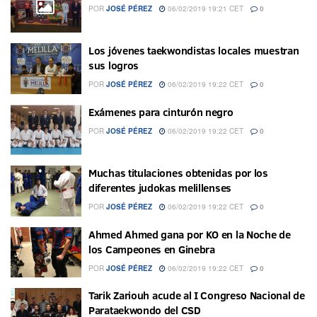
POR
JOSÉ PÉREZ
06/02/2019 19:21 CET
0
Los jóvenes taekwondistas locales muestran
sus logros
POR
JOSÉ PÉREZ
06/02/2019 19:22 CET
0
Exámenes para cinturón negro
POR
JOSÉ PÉREZ
06/02/2019 19:22 CET
0
Muchas titulaciones obtenidas por los
diferentes judokas melillenses
POR
JOSÉ PÉREZ
06/02/2019 19:22 CET
0
Ahmed Ahmed gana por KO en la Noche de
los Campeones en Ginebra
POR
JOSÉ PÉREZ
06/02/2019 19:22 CET
0
Tarik Zariouh acude al I Congreso Nacional de
Parataekwondo del CSD