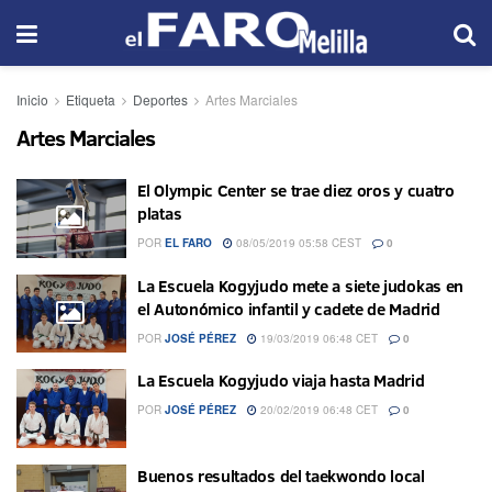
Inicio
Etiqueta
Deportes
Artes Marciales
Artes Marciales
El Olympic Center se trae diez oros y cuatro
platas
POR
EL FARO
08/05/2019 05:58 CEST
0
La Escuela Kogyjudo mete a siete judokas en
el Autonómico infantil y cadete de Madrid
POR
JOSÉ PÉREZ
19/03/2019 06:48 CET
0
La Escuela Kogyjudo viaja hasta Madrid
POR
JOSÉ PÉREZ
20/02/2019 06:48 CET
0
Buenos resultados del taekwondo local