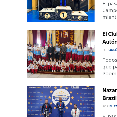
El pa
Campe
mientr
El Cl
Autón
POR
JOSÉ
Todos
que p
Pooms
Nazar
Brazil
POR
EL F
El pas