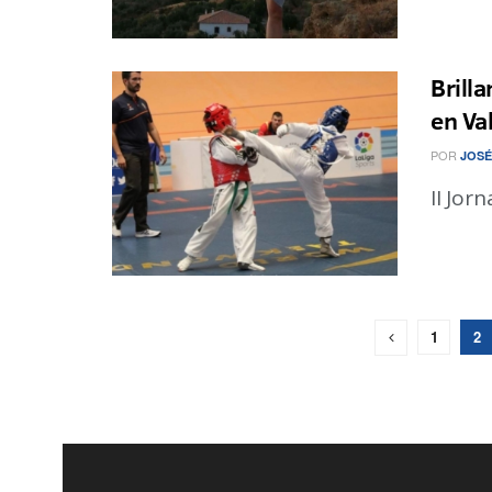
Brill
en Va
POR
JOSÉ
II Jo
1
2