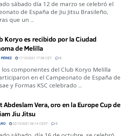
sado sábado día 12 de marzo se celebró el
onato de España de Jiu Jitsu Brasileño,
as que un ...
ub Koryo es recibido por la Ciudad
oma de Melilla
17/12/2021 17:58 CET
 PÉREZ
0
 los componentes del Club Koryo Melilla
articiparon en el Campeonato de España de
ae y Formas KSC celebrado ...
t Abdeslam Vera, oro en la Europe Cup de
iam Jiu Jitsu
22/10/2021 06:14 CEST
ARO
0
ado sábado, día 16 de octubre, se celebró