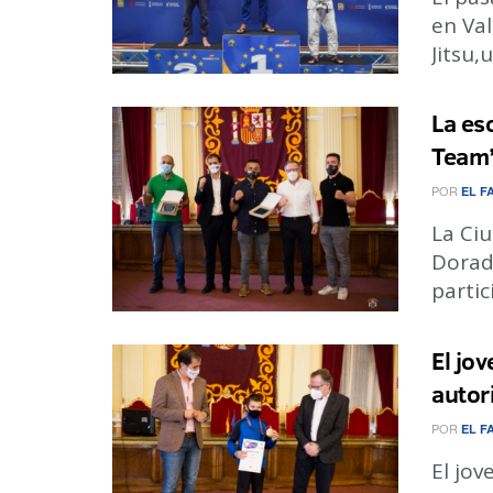
en Val
Jitsu,
La es
Team’
POR
EL F
La Ciu
Dorado
partic
El jov
autor
POR
EL F
El jov