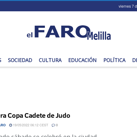
viernes 7 
S
SOCIEDAD
CULTURA
EDUCACIÓN
POLÍTICA
D
ra Copa Cadete de Judo
19/05/2022 06:12 CEST
ARO
0
ado sábado se celebró en la ciudad