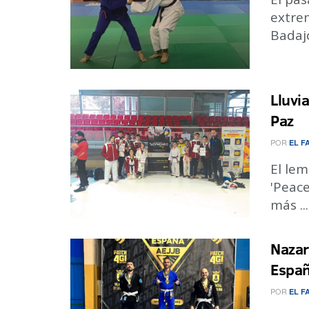
extre
Badajo
Lluvi
Paz
POR
EL F
El lem
'Peace
más ...
Nazar
Espa
POR
EL F