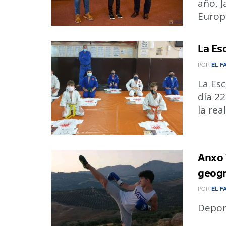
año, 
Europa
La Es
POR
EL F
La Esc
día 22
la real
Anxo V
geogr
POR
EL F
Depor