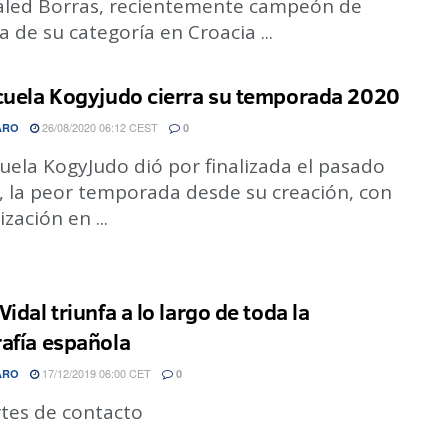
Jaled Borras, recientemente campeón de
 de su categoría en Croacia ...
cuela Kogyjudo cierra su temporada 2020
26/08/2020 06:12 CEST
ARO
0
uela KogyJudo dió por finalizada el pasado
, la peor temporada desde su creación, con
ización en ...
idal triunfa a lo largo de toda la
afía española
17/12/2019 06:00 CET
ARO
0
tes de contacto