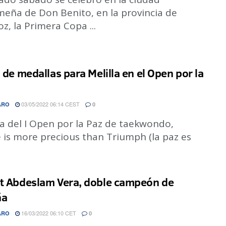
meña de Don Benito, en la provincia de
z, la Primera Copa ...
a de medallas para Melilla en el Open por la
03/05/2022 06:14 CEST
ARO
0
a del I Open por la Paz de taekwondo,
 is more precious than Triumph (la paz es
t Abdeslam Vera, doble campeón de
ña
16/03/2022 06:10 CET
ARO
0