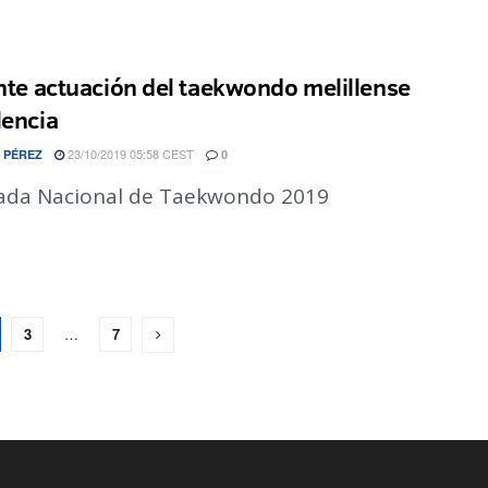
ante actuación del taekwondo melillense
lencia
23/10/2019 05:58 CEST
 PÉREZ
0
rnada Nacional de Taekwondo 2019
3
…
7