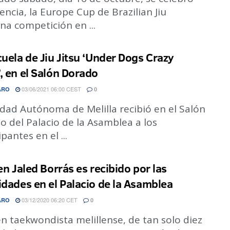
encia, la Europe Cup de Brazilian Jiu
una competición en ...
cuela de Jiu Jitsu ‘Under Dogs Crazy
, en el Salón Dorado
03/06/2021 06:00 CEST
ARO
0
dad Autónoma de Melilla recibió en el Salón
 del Palacio de la Asamblea a los
ipantes en el ...
en Jaled Borrás es recibido por las
idades en el Palacio de la Asamblea
03/12/2020 06:20 CET
ARO
0
en taekwondista melillense, de tan solo diez