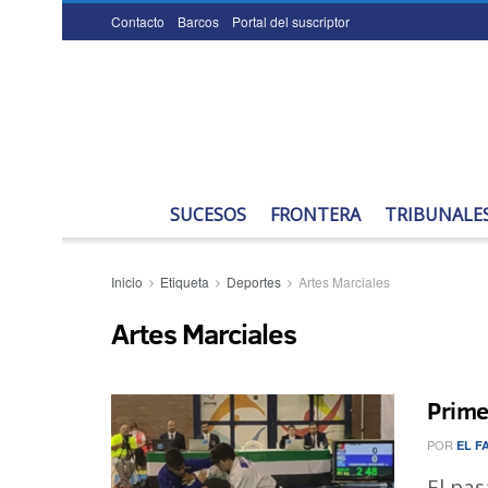
Contacto
Barcos
Portal del suscriptor
SUCESOS
FRONTERA
TRIBUNALE
Inicio
Etiqueta
Deportes
Artes Marciales
Artes Marciales
Prime
POR
EL F
El pas