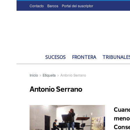
Contacto
Barcos
Portal del suscriptor
SUCESOS
FRONTERA
TRIBUNALE
Inicio
Etiqueta
Antonio Serrano
Antonio Serrano
Cuand
menor
Conse