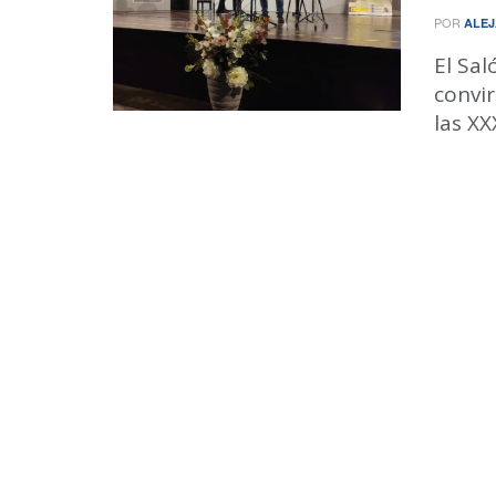
POR
ALEJ
El Sal
convir
las XX