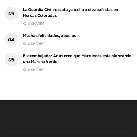
La Guardia Civil rescata y auxilia a diez bañistas en
Horcas Coloradas
0 SHARES
Muchas felicidades, abuelos
0 SHARES
El exembajador Arias cree que Marruecos está planeando
una Marcha Verde
0 SHARES