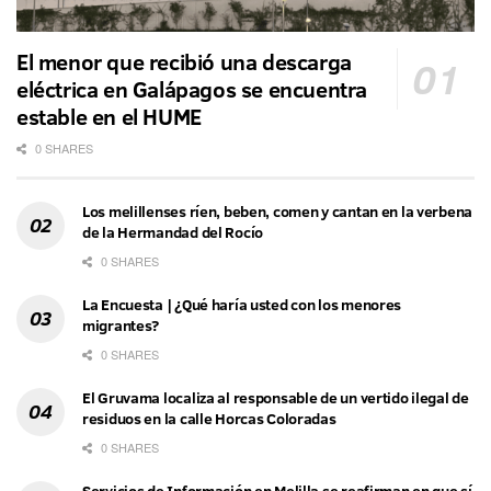
El menor que recibió una descarga
eléctrica en Galápagos se encuentra
estable en el HUME
0 SHARES
Los melillenses ríen, beben, comen y cantan en la verbena
de la Hermandad del Rocío
0 SHARES
La Encuesta | ¿Qué haría usted con los menores
migrantes?
0 SHARES
El Gruvama localiza al responsable de un vertido ilegal de
residuos en la calle Horcas Coloradas
0 SHARES
Servicios de Información en Melilla se reafirman en que sí