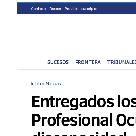
Contacto
Barcos
Portal del suscriptor
SUCESOS
FRONTERA
TRIBUNALE
Inicio
»
Noticias
Entregados lo
Profesional O