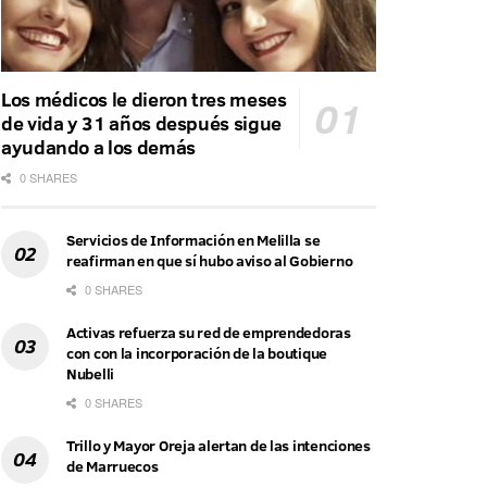
Los médicos le dieron tres meses
de vida y 31 años después sigue
ayudando a los demás
0 SHARES
Servicios de Información en Melilla se
reafirman en que sí hubo aviso al Gobierno
0 SHARES
Activas refuerza su red de emprendedoras
con con la incorporación de la boutique
Nubelli
0 SHARES
Trillo y Mayor Oreja alertan de las intenciones
de Marruecos