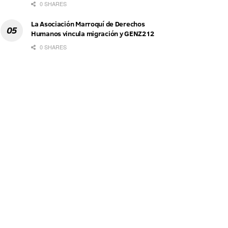
0 SHARES
La Asociación Marroquí de Derechos
Humanos vincula migración y GENZ212
0 SHARES