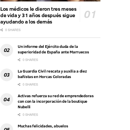
Los médicos le dieron tres meses
de vida y 31 años después sigue
ayudando a los demás
0 SHARES
Un informe del Ejército duda de la
superioridad de España ante Marruecos
0 SHARES
La Guardia Civil rescata y auxilia a diez
bañistas en Horcas Coloradas
0 SHARES
Activas refuerza su red de emprendedoras
con con la incorporación de la boutique
Nubelli
0 SHARES
Muchas felicidades, abuelos