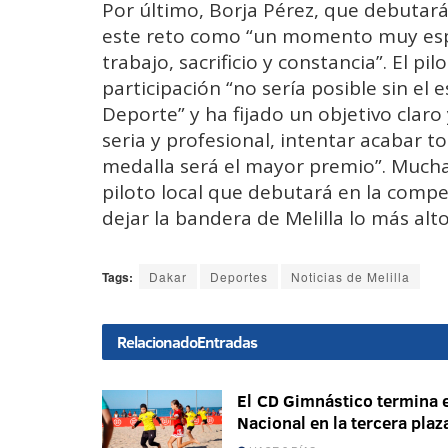
Por último, Borja Pérez, que debutará 
este reto como “un momento muy espe
trabajo, sacrificio y constancia”. El p
participación “no sería posible sin el 
Deporte” y ha fijado un objetivo claro
seria y profesional, intentar acabar t
medalla será el mayor premio”. Mucha
piloto local que debutará en la comp
dejar la bandera de Melilla lo más alto
Tags:
Dakar
Deportes
Noticias de Melilla
Relacionado
Entradas
El CD Gimnástico termina e
Nacional en la tercera plaz