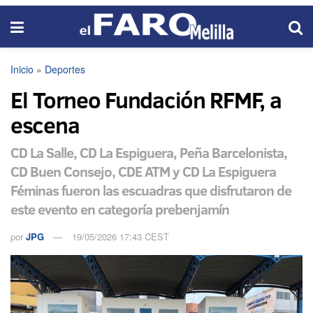
Inicio
»
Deportes
El Torneo Fundación RFMF, a
escena
CD La Salle, CD La Espiguera, Peña Barcelonista,
CD Buen Consejo, CDE ATM y CD La Espiguera
Féminas fueron las escuadras que disfrutaron de
este evento en categoría prebenjamín
por
JPG
19/05/2026 17:43 CEST