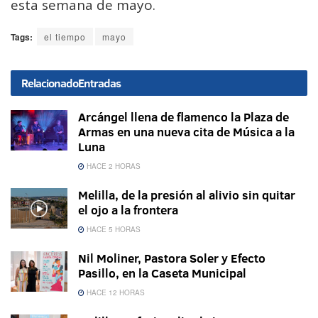
esta semana de mayo.
Tags:
el tiempo
mayo
Relacionado
Entradas
Arcángel llena de flamenco la Plaza de
Armas en una nueva cita de Música a la
Luna
HACE 2 HORAS
Melilla, de la presión al alivio sin quitar
el ojo a la frontera
HACE 5 HORAS
Nil Moliner, Pastora Soler y Efecto
Pasillo, en la Caseta Municipal
HACE 12 HORAS