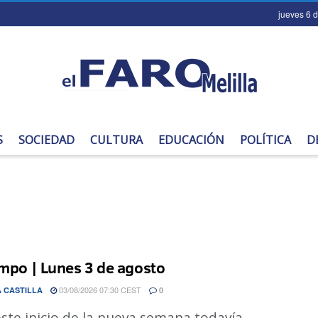
jueves 6 
S
SOCIEDAD
CULTURA
EDUCACIÓN
POLÍTICA
D
empo | Lunes 3 de agosto
03/08/2026 07:30 CEST
 CASTILLA
0
ste inicio de la nueva semana todavía