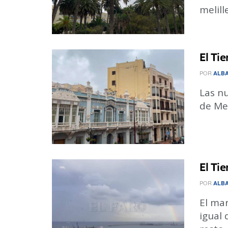
melill
El Ti
POR
ALBA
Las nu
de Mel
El Ti
POR
ALBA
El ma
igual 