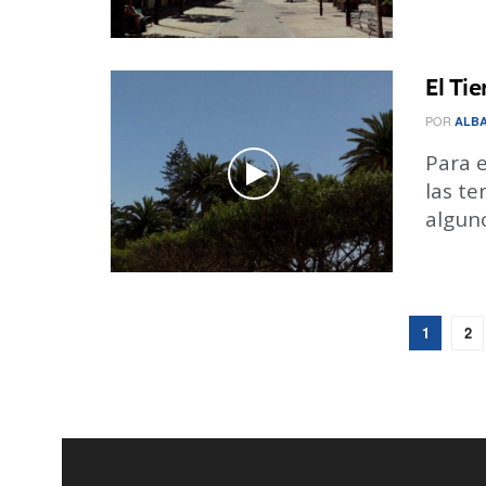
El Ti
POR
ALBA
Para e
las t
alguno
1
2