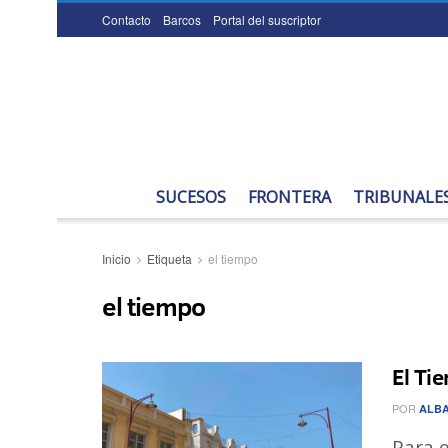
Contacto
Barcos
Portal del suscriptor
SUCESOS
FRONTERA
TRIBUNALE
Inicio
Etiqueta
el tiempo
el tiempo
El Ti
POR
ALBA
Para e