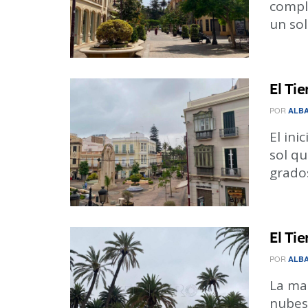
compl
un sol
El Ti
POR
ALBA
El ini
sol qu
grados 
El Ti
POR
ALBA
La ma
nubes,