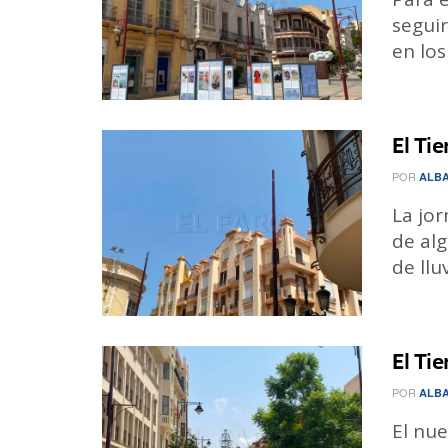
segui
en los
El Ti
POR
ALBA
La jo
de al
de lluv
El Ti
POR
ALBA
El nu