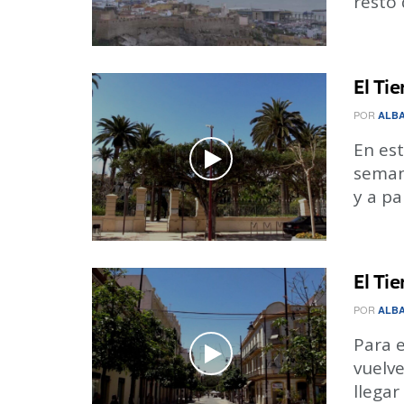
resto d
El Ti
POR
ALBA
En est
seman
y a par
El Ti
POR
ALBA
Para e
vuelve
llegar a