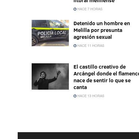
litoral melillense
HACE 7 HORAS
Detenido un hombre en
Melilla por presunta
agresión sexual
HACE 11 HORAS
El castillo creativo de
Arcángel donde el flamenc
nace de sentir lo que se
canta
HACE 13 HORAS