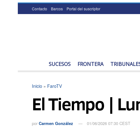
Contacto
Barcos
Portal del suscriptor
SUCESOS
FRONTERA
TRIBUNALE
Inicio
»
FaroTV
El Tiempo | Lu
por
Carmen González
01/06/2026 07:30 CEST