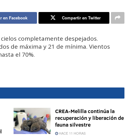
r en Facebook
Compartir en Twitter
an cielos completamente despejados.
dos de máxima y 21 de mínima. Vientos
hasta el 70%.
CREA-Melilla continúa la
recuperación y liberación de
fauna silvestre
l
HACE 11 HORAS