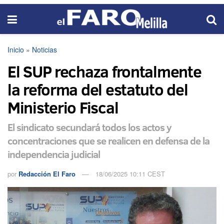
Inicio
»
Noticias
El SUP rechaza frontalmente
la reforma del estatuto del
Ministerio Fiscal
El sindicato secundará todos los actos y
concentraciones que se realicen en defensa de la
independencia judicial
por
Redacción El Faro
18/06/2025 10:11 CEST