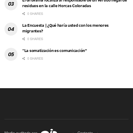
El Gruvama localiza al responsable de un vertido ilegal de
residuos en la calle Horcas Coloradas
0 SHARES
La Encuesta | ¿Qué haría usted con los menores
migrantes?
0 SHARES
“La somatización es comunicación”
0 SHARES
Medio auditado por
Contacto