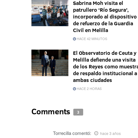
Sabrina Moh visita el
patrullero ‘Río Segura’,
incorporado al dispositivo
de refuerzo de la Guardia
Civil en Melilla
HACE 42 MINUTOS
El Observatorio de Ceuta y
Melilla defiende una visita
de los Reyes como muestr
de respaldo institucional a
ambas ciudades
HACE 2 HORAS
Comments
3
Torrecilla
comentó:
hace 3 años