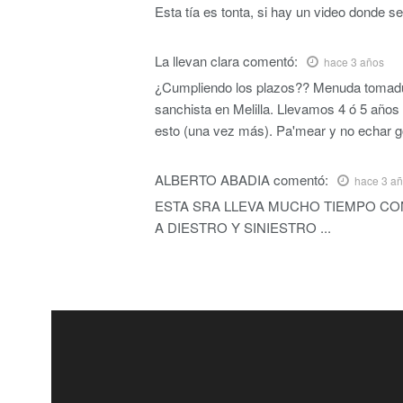
Esta tía es tonta, si hay un video donde se
La llevan clara
comentó:
hace 3 años
¿Cumpliendo los plazos?? Menuda tomadura
sanchista en Melilla. Llevamos 4 ó 5 años 
esto (una vez más). Pa'mear y no echar g
ALBERTO ABADIA
comentó:
hace 3 a
ESTA SRA LLEVA MUCHO TIEMPO C
A DIESTRO Y SINIESTRO ...