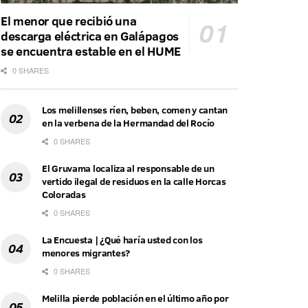
El menor que recibió una
descarga eléctrica en Galápagos
se encuentra estable en el HUME
0 SHARES
Los melillenses ríen, beben, comen y cantan
en la verbena de la Hermandad del Rocío
0 SHARES
El Gruvama localiza al responsable de un
vertido ilegal de residuos en la calle Horcas
Coloradas
0 SHARES
La Encuesta | ¿Qué haría usted con los
menores migrantes?
0 SHARES
Melilla pierde población en el último año por