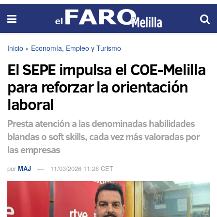
Inicio
»
Economía, Empleo y Turismo
El SEPE impulsa el COE-Melilla
para reforzar la orientación
laboral
Presta atención a las denominadas habilidades
blandas o soft skills, cada vez más valoradas por
las empresas
por
MAJ
11/03/2026 11:28 CET