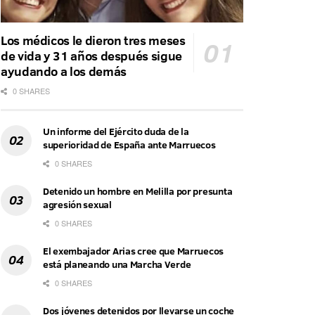
Los médicos le dieron tres meses
de vida y 31 años después sigue
ayudando a los demás
0 SHARES
Un informe del Ejército duda de la
superioridad de España ante Marruecos
0 SHARES
Detenido un hombre en Melilla por presunta
agresión sexual
0 SHARES
El exembajador Arias cree que Marruecos
está planeando una Marcha Verde
0 SHARES
Dos jóvenes detenidos por llevarse un coche