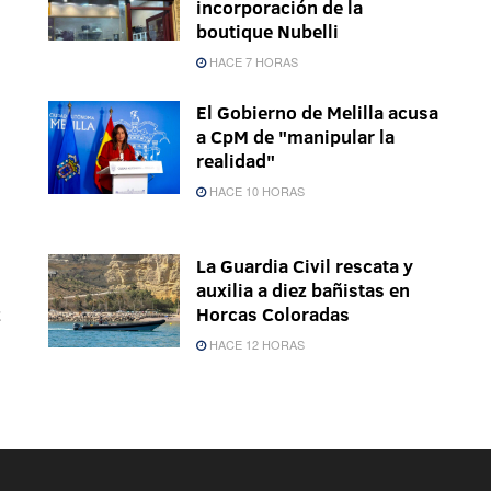
incorporación de la
boutique Nubelli
HACE 7 HORAS
El Gobierno de Melilla acusa
a CpM de "manipular la
realidad"
HACE 10 HORAS
La Guardia Civil rescata y
auxilia a diez bañistas en
z
Horcas Coloradas
HACE 12 HORAS