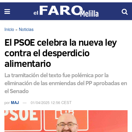
Inicio
»
Noticias
El PSOE celebra la nueva ley
contra el desperdicio
alimentario
La tramitación del texto fue polémica por la
eliminación de las enmiendas del PP aprobadas en
el Senado
por
MAJ
01/04/2025 12:56 CEST