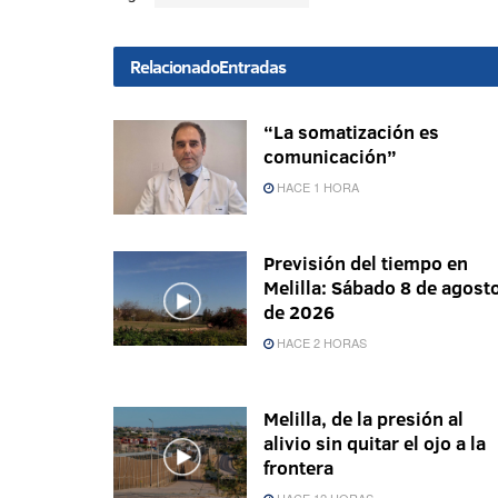
Relacionado
Entradas
“La somatización es
comunicación”
HACE 1 HORA
Previsión del tiempo en
Melilla: Sábado 8 de agost
de 2026
HACE 2 HORAS
Melilla, de la presión al
alivio sin quitar el ojo a la
frontera
HACE 12 HORAS