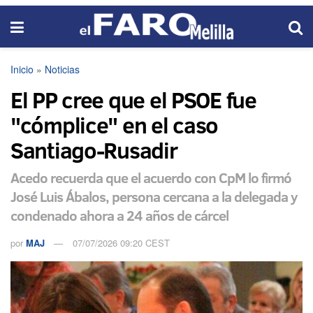
Inicio
»
Noticias
El PP cree que el PSOE fue
"cómplice" en el caso
Santiago-Rusadir
Acedo recuerda que el acuerdo con CpM lo firmó
José Luis Ábalos, persona cercana a la delegada y
condenado ahora a 24 años de cárcel
por
MAJ
07/07/2026 09:20 CEST