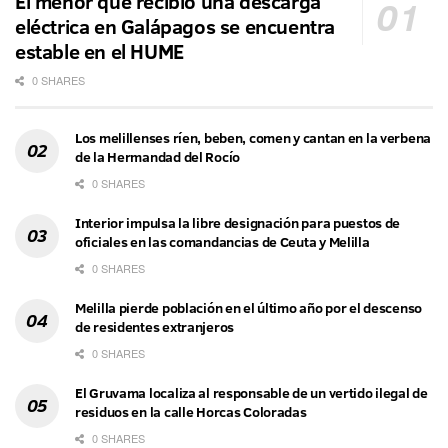
El menor que recibió una descarga
eléctrica en Galápagos se encuentra
estable en el HUME
0 SHARES
Los melillenses ríen, beben, comen y cantan en la verbena
de la Hermandad del Rocío
0 SHARES
Interior impulsa la libre designación para puestos de
oficiales en las comandancias de Ceuta y Melilla
0 SHARES
Melilla pierde población en el último año por el descenso
de residentes extranjeros
0 SHARES
El Gruvama localiza al responsable de un vertido ilegal de
residuos en la calle Horcas Coloradas
0 SHARES