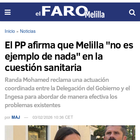
Inicio
»
Noticias
El PP afirma que Melilla "no es
ejemplo de nada" en la
cuestión sanitaria
Randa Mohamed reclama una actuación
coordinada entre la Delegación del Gobierno y el
Ingesa para abordar de manera efectiva los
problemas existentes
por
MAJ
03/02/2026 10:36 CET