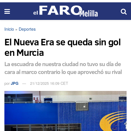
Inicio
»
Deportes
El Nueva Era se queda sin gol
en Murcia
La escuadra de nuestra ciudad no tuvo su día de
cara al marco contrario lo que aprovechó su rival
por
JPG
21/12/2025 16:09 CET