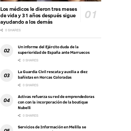
Los médicos le dieron tres meses
de vida y 31 años después sigue
ayudando a los demás
0 SHARES
Un informe del Ejército duda de la
superioridad de España ante Marruecos
0 SHARES
La Guardia Civil rescata y auxilia a diez
bañistas en Horcas Coloradas
0 SHARES
Activas refuerza su red de emprendedoras
con con la incorporación de la boutique
Nubelli
0 SHARES
Servicios de Información en Melilla se