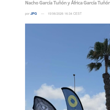
Nacho García Tuñón y África García Tuñón,
por
JPG
15/06/2026 16:34 CEST