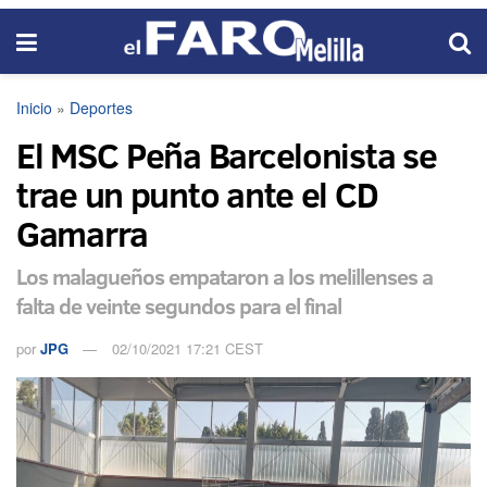
Inicio
»
Deportes
El MSC Peña Barcelonista se
trae un punto ante el CD
Gamarra
Los malagueños empataron a los melillenses a
falta de veinte segundos para el final
por
JPG
02/10/2021 17:21 CEST