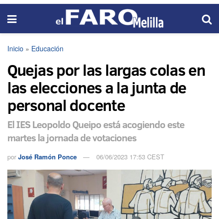
Inicio
»
Educación
Quejas por las largas colas en
las elecciones a la junta de
personal docente
El IES Leopoldo Queipo está acogiendo este
martes la jornada de votaciones
por
José Ramón Ponce
06/06/2023 17:53 CEST