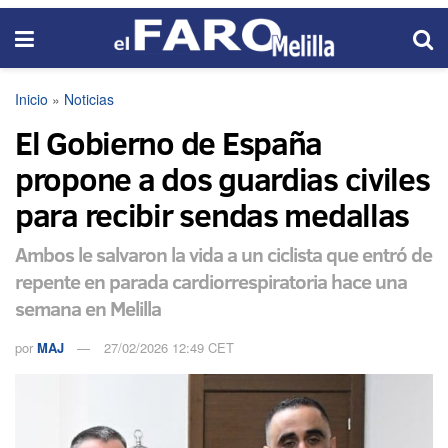
Inicio
»
Noticias
El Gobierno de España
propone a dos guardias civiles
para recibir sendas medallas
Ambos le salvaron la vida a un ciclista que entró de
repente en parada cardiorrespiratoria hace una
semana en Melilla
por
MAJ
27/02/2026 12:49 CET