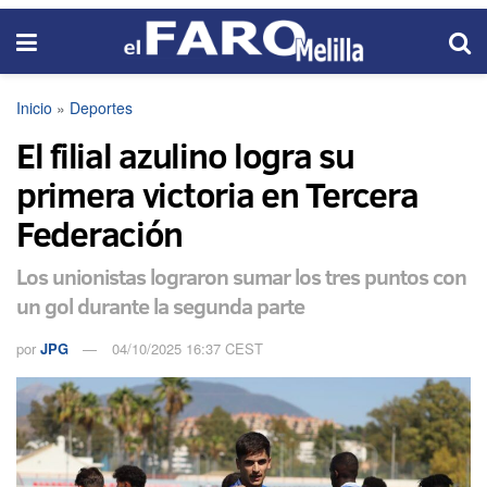
Inicio
»
Deportes
El filial azulino logra su
primera victoria en Tercera
Federación
Los unionistas lograron sumar los tres puntos con
un gol durante la segunda parte
por
JPG
04/10/2025 16:37 CEST